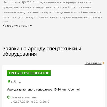
На портале spcteh.ru представлены все предложения по
предоставлению в аренду генераторов в Ялте. В нашем
каталоге представлены генераторы дизельного и бензинового
типа, мощностью до 50-ти киловатт и производительностью до
500 кВт/час. Стоимость аренды зависит от типа техники, места
Развернуть текст
проведения работ, срока аренды и рассчитывается
индивидуально.
Заявки на аренду спецтехники и
оборудования
Все заявки
ТРЕБУЕТСЯ ГЕНЕРАТОР
г.Ялта
Аренда дизельного генератора 15-30 квт. Срочно!
Заявка актуальна
с 02.07.2019 по 30.12.2019