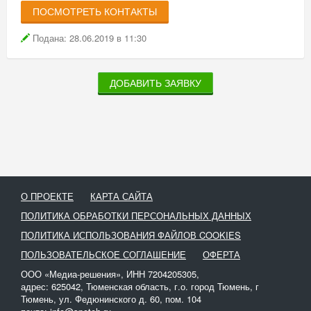
ПОСМОТРЕТЬ КОНТАКТЫ
Подана: 28.06.2019 в 11:30
ДОБАВИТЬ ЗАЯВКУ
О ПРОЕКТЕ
КАРТА САЙТА
ПОЛИТИКА ОБРАБОТКИ ПЕРСОНАЛЬНЫХ ДАННЫХ
ПОЛИТИКА ИСПОЛЬЗОВАНИЯ ФАЙЛОВ COOKIES
ПОЛЬЗОВАТЕЛЬСКОЕ СОГЛАШЕНИЕ
ОФЕРТА
ООО «Медиа-решения», ИНН 7204205305,
адрес: 625042, Тюменская область, г.о. город Тюмень, г
Тюмень, ул. Федюнинского д. 60, пом. 104